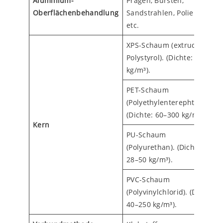
Aluminium-
Prägen, Bürsten,
Oberflächenbehandlung
Sandstrahlen, Polieren
etc.
XPS-Schaum (extrudiertes
Polystyrol). (Dichte: 35–50
kg/m³).
PET-Schaum
(Polyethylenterephthalat).
(Dichte: 60–300 kg/m³).
Kern
PU-Schaum
(Polyurethan). (Dichte:
28–50 kg/m³).
PVC-Schaum
(Polyvinylchlorid). (Dichte:
40–250 kg/m³).