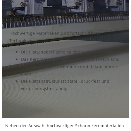
Handwerkliche Fertigung
Hochwertige Materialien und fortschrittliche
Technologie
Die Plattenoberfläche ist eben und blasenfrei.
Das Kernmaterial und das Aluminiumblech sind
fest miteinander verbunden und delaminieren
nicht.
Die Plattenstruktur ist stabil, druckfest und
verformungsbeständig.
Neben der Auswahl hochwertiger Schaumkernmaterialien