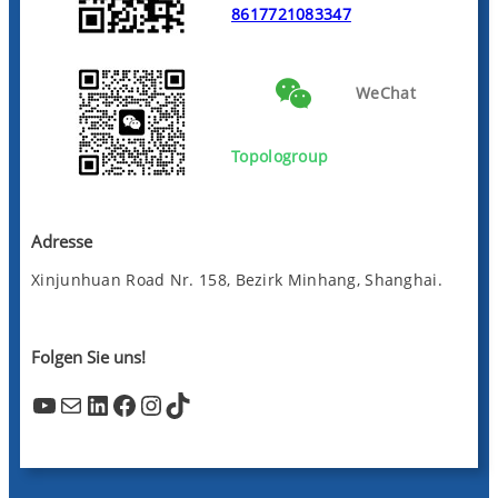
8617721083347
WeChat
Topologroup
Adresse
Xinjunhuan Road Nr. 158, Bezirk Minhang, Shanghai.
Folgen Sie uns!
YouTube
Mail
LinkedIn
Facebook
Instagram
TikTok