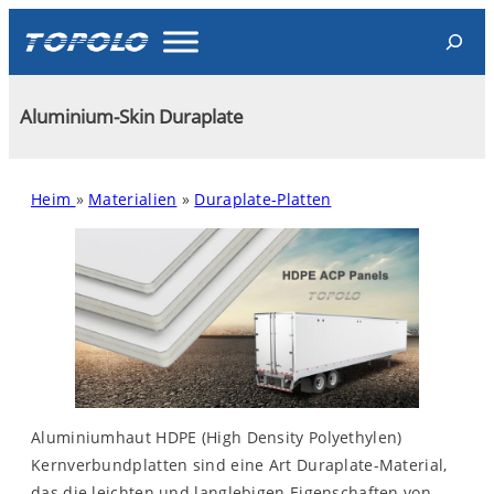
Skip
Search
to
content
Aluminium-Skin Duraplate
Heim
»
Materialien
»
Duraplate-Platten
Aluminiumhaut HDPE (High Density Polyethylen)
Kernverbundplatten sind eine Art Duraplate-Material,
das die leichten und langlebigen Eigenschaften von