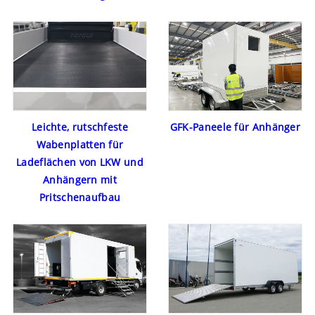
Leichte, rutschfeste
GFK-Paneele für Anhänger
Wabenplatten für
Ladeflächen von LKW und
Anhängern mit
Pritschenaufbau