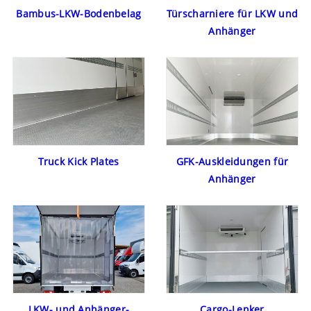
Bambus-LKW-Bodenbelag
Türscharniere für LKW und
Anhänger
Truck Kick Plates
GFK-Auskleidungen für
Anhänger
LKW- und Anhänger-
Cargo-Lenker