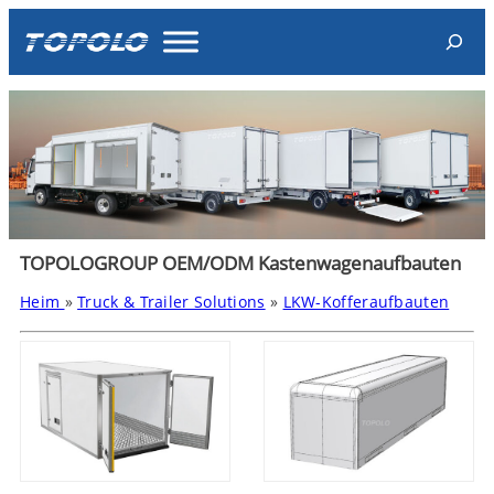
Skip
Search
to
content
TOPOLOGROUP OEM/ODM Kastenwagenaufbauten
Heim
»
Truck & Trailer Solutions
»
LKW-Kofferaufbauten