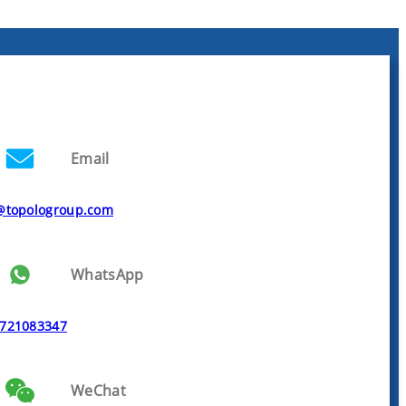
Email
@topologroup.com
WhatsApp
721083347
WeChat