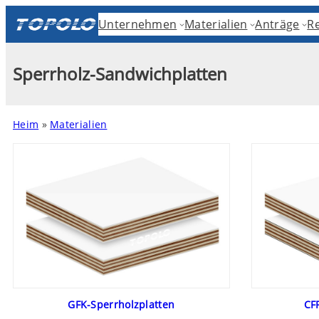
Unternehmen
Materialien
Anträge
R
Sperrholz-Sandwichplatten
Heim
»
Materialien
GFK-Sperrholzplatten
CF