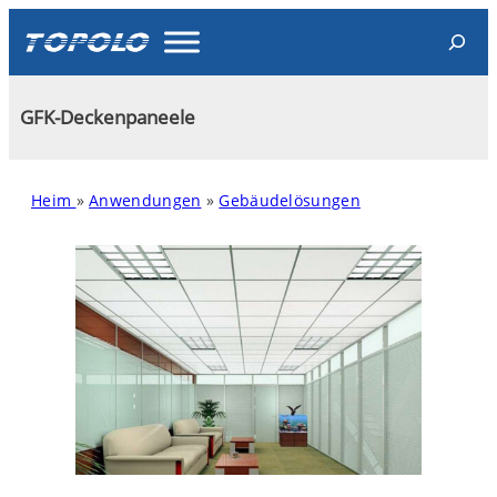
Skip
Search
to
content
GFK-Deckenpaneele
Heim
»
Anwendungen
»
Gebäudelösungen