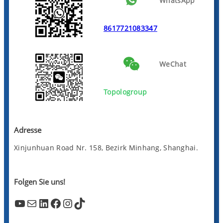
WhatsApp
8617721083347
WeChat
Topologroup
Adresse
Xinjunhuan Road Nr. 158, Bezirk Minhang, Shanghai.
Folgen Sie uns!
YouTube
Mail
LinkedIn
Facebook
Instagram
TikTok