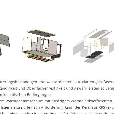
terungsbeständigen und wasserdichten GFK-Platten (glasfaserv
tändigkeit und Oberflächenfestigkeit und gewährleisten so Lang
n klimatischen Bedingungen.
bilem Wärmedämmschaum mit niedrigem Wärmeleitkoeffizienten
izienz erzielt. Je nach Anforderung kann der Kern aus XPS (ext
rid) bestehen, wodurch ein optimales Verhältnis zwischen gering