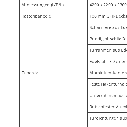
Abmessungen (L/B/H)
4200 x 2200 x 230
Kastenpaneele
100 mm GFK-Decks
Scharniere aus Ede
Bündig abschließe
Türrahmen aus Ede
Edelstahl-E-Schie
Zubehör
Aluminium-Kantenp
Feste Hakentürhal
Unterrahmen aus v
Rutschfester Alu
Türdichtungen a