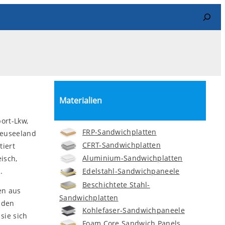
Search
Materialien
ort-Lkw,
FRP-Sandwichplatten
Neuseeland
CFRT-Sandwichplatten
tiert
Aluminium-Sandwichplatten
isch,
.
Edelstahl-Sandwichpaneele
Beschichtete Stahl-
en aus
Sandwichplatten
nden
Kohlefaser-Sandwichpaneele
sie sich
Foam Core Sandwich Panels