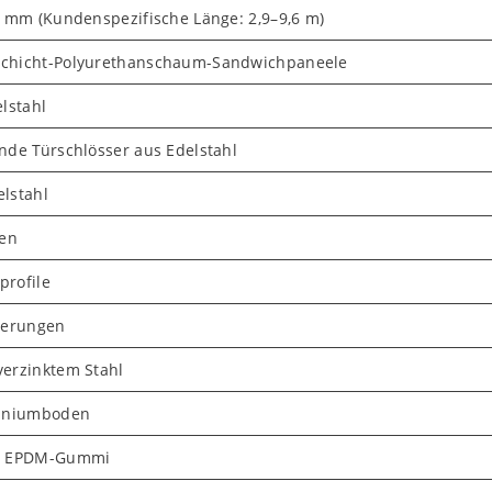
0 mm (Kundenspezifische Länge: 2,9–9,6 m)
chicht-Polyurethanschaum-Sandwichpaneele
lstahl
nde Türschlösser aus Edelstahl
lstahl
nen
rofile
terungen
erzinktem Stahl
miniumboden
us EPDM-Gummi