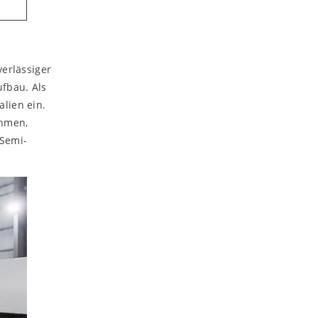
verlässiger
fbau. Als
lien ein.
ehmen,
(Semi-