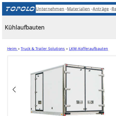
Skip
Unternehmen
Materialien
Anträge
R
to
content
Kühlaufbauten
Heim
»
Truck & Trailer Solutions
»
LKW-Kofferaufbauten