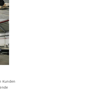
en Kunden
gende