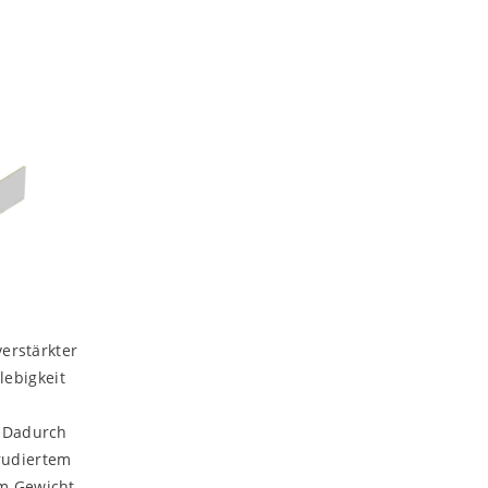
erstärkter
lebigkeit
. Dadurch
rudiertem
em Gewicht