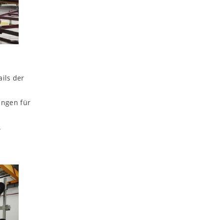
ils der
ungen für
.