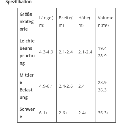
Spezifikation
Größe
Länge(
Breite(
Höhe(
Volume
nkateg
m)
m)
m)
n(m³)
orie
Leichte
Beans
19.4-
4.3-4.9
2.1-2.4
2.1-2.4
pruchu
28.9
ng
Mittler
e
28.9-
4.9-6.1
2.4-2.6
2.4
Belast
36.3
ung
Schwer
6.1+
2.6+
2.4+
36.3+
e