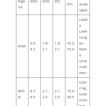
tego
e(m)
e(m)
(m)
m³)
endu
rie
ngen
Lokal
e
Liefe
rung
3.0-
1.8-
1.8-
10.2-
en,
Klein
4.3
2.1
2.1
19.4
klein
e
Unte
rneh
men
Cate
ring,
Mitt
4.3-
2.1-
2.1-
19.4-
Lebe
el
4.9
2.4
2.4
28.9
nsmi
ttel