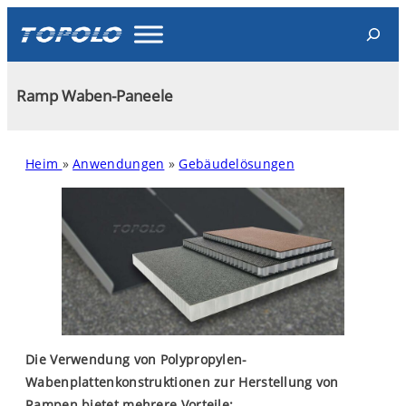
Skip
Search
to
content
Ramp Waben-Paneele
Heim
»
Anwendungen
»
Gebäudelösungen
Die Verwendung von Polypropylen-
Wabenplattenkonstruktionen zur Herstellung von
Rampen bietet mehrere Vorteile: