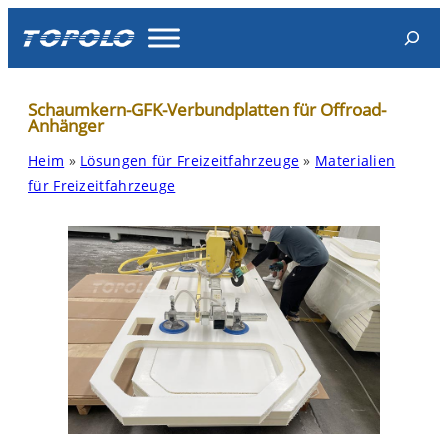
Skip
Search
to
content
Schaumkern-GFK-Verbundplatten für Offroad-
Anhänger
Heim
»
Lösungen für Freizeitfahrzeuge
»
Materialien
für Freizeitfahrzeuge