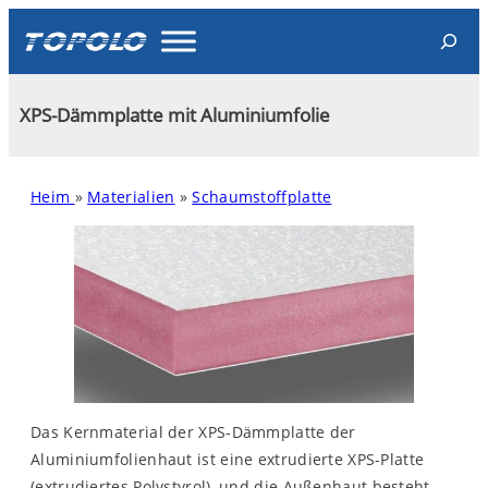
Skip
Search
to
content
XPS-Dämmplatte mit Aluminiumfolie
Heim
»
Materialien
»
Schaumstoffplatte
Das Kernmaterial der XPS-Dämmplatte der
Aluminiumfolienhaut ist eine extrudierte XPS-Platte
(extrudiertes Polystyrol), und die Außenhaut besteht