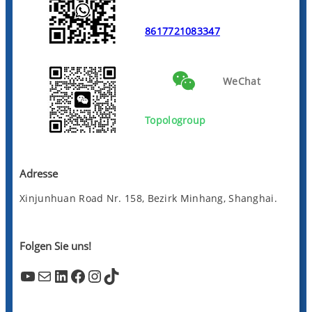
8617721083347
WeChat
Topologroup
Adresse
Xinjunhuan Road Nr. 158, Bezirk Minhang, Shanghai.
Folgen Sie uns!
YouTube
Mail
LinkedIn
Facebook
Instagram
TikTok