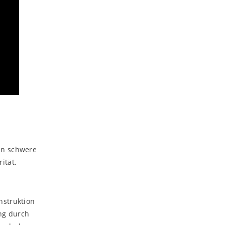
en schwere
ität.
nstruktion
ung durch