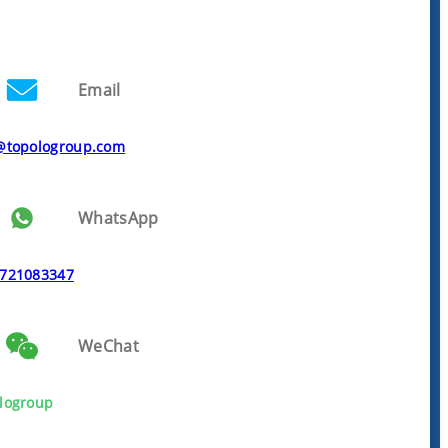
Email
@topologroup.com
WhatsApp
721083347
WeChat
logroup