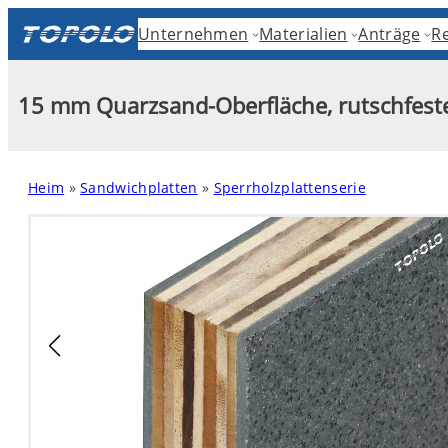
Skip
Unternehmen
Materialien
Anträge
R
to
content
15 mm Quarzsand-Oberfläche, rutschfest
Heim
»
Sandwichplatten
»
Sperrholzplattenserie