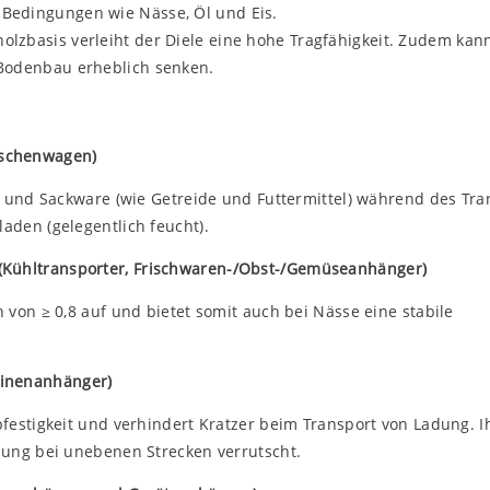
 Bedingungen wie Nässe, Öl und Eis.
olzbasis verleiht der Diele eine hohe Tragfähigkeit. Zudem kan
 Bodenbau erheblich senken.
tschenwagen)
n und Sackware (wie Getreide und Futtermittel) während des Tra
den (gelegentlich feucht).
 (Kühltransporter, Frischwaren-/Obst-/Gemüseanhänger)
von ≥ 0,8 auf und bietet somit auch bei Nässe eine stabile
hinenanhänger)
festigkeit und verhindert Kratzer beim Transport von Ladung. I
dung bei unebenen Strecken verrutscht.