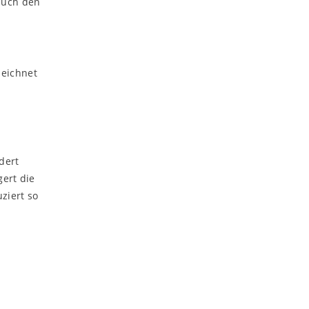
auch den
zeichnet
dert
ert die
ziert so