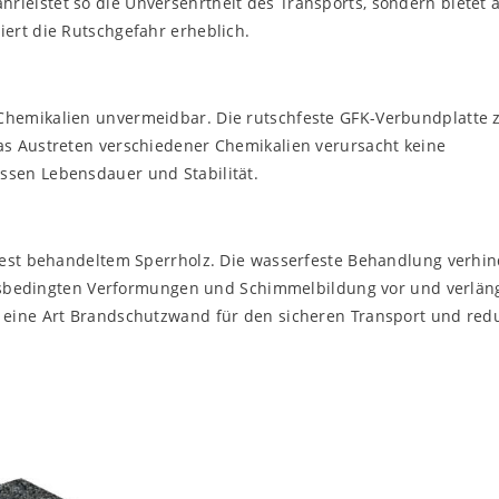
leistet so die Unversehrtheit des Transports, sondern bietet 
ert die Rutschgefahr erheblich.
hemikalien unvermeidbar. Die rutschfeste GFK-Verbundplatte 
as Austreten verschiedener Chemikalien verursacht keine
sen Lebensdauer und Stabilität.
fest behandeltem Sperrholz. Die wasserfeste Behandlung verhin
eitsbedingten Verformungen und Schimmelbildung vor und verläng
 eine Art Brandschutzwand für den sicheren Transport und redu