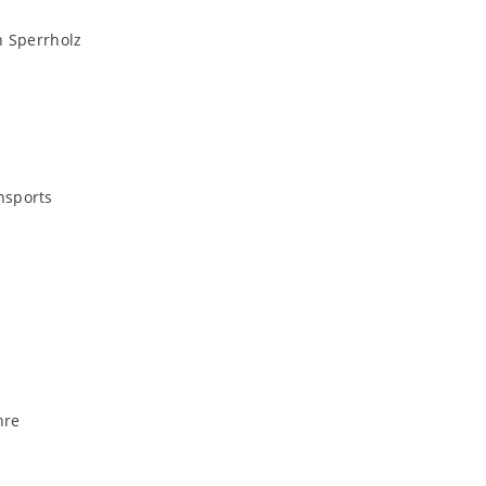
n Sperrholz
nsports
hre