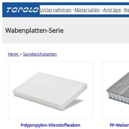
Skip
Unternehmen
Materialien
Anträge
R
to
content
Wabenplatten-Serie
Heim
»
Sandwichplatten
Polypropylen-Vliesstoffwaben
PP-Wabenp