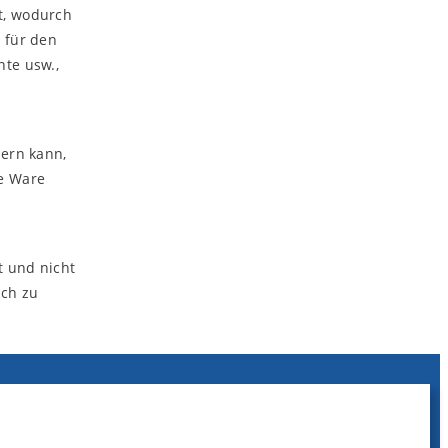
t, wodurch
 für den
nte usw.,
dern kann,
ie Ware
t und nicht
sch zu