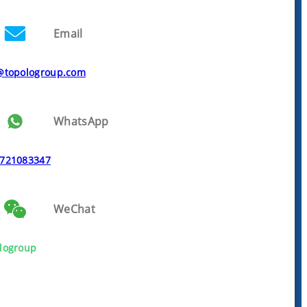
Email
@topologroup.com
WhatsApp
721083347
WeChat
logroup