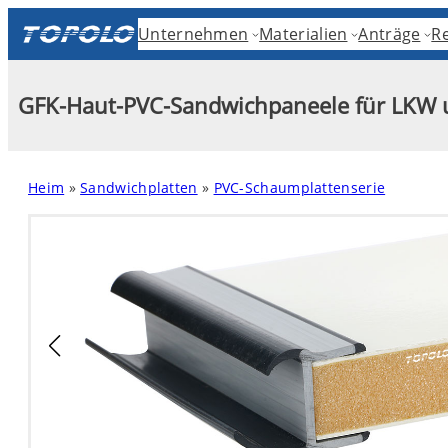
Skip
Unternehmen
Materialien
Anträge
R
to
content
GFK-Haut-PVC-Sandwichpaneele für LKW
Heim
»
Sandwichplatten
»
PVC-Schaumplattenserie