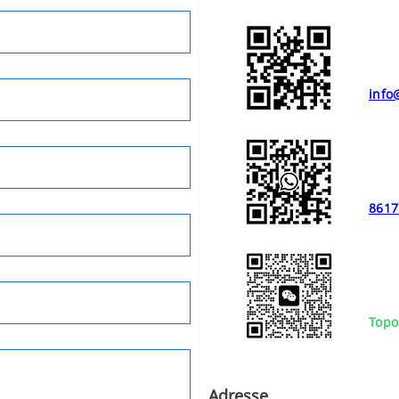
info
8617
Topo
Adresse