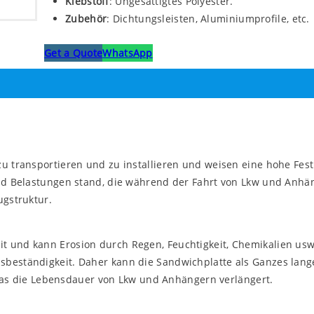
Klebstoff
: Ungesättigtes Polyester.
Zubehör
: Dichtungsleisten, Aluminiumprofile, etc.
Get a Quote
WhatsApp
zu transportieren und zu installieren und weisen eine hohe Fest
 und Belastungen stand, die während der Fahrt von Lkw und Anhä
ugstruktur.
t und kann Erosion durch Regen, Feuchtigkeit, Chemikalien usw
sbeständigkeit. Daher kann die Sandwichplatte als Ganzes lange
s die Lebensdauer von Lkw und Anhängern verlängert.