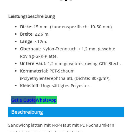
Leistungsbeschreibung
Dicke
: 15 mm. (kundenspezifisch: 10-50 mm)
Breite
: ≤2,6 m.
Länge
: ≤12m.
Oberhaut
: Nylon-Trenntuch + 1,2 mm gewebte
Roving-GFK-Platte.
Untere Haut
: 1,2 mm gewebtes roving GFK-Blech.
Kernmaterial
: PET-Schaum
(Polyethylenterephthalat). (Dichte: 80kg/m³).
Klebstoff
: Ungesättigtes Polyester.
Get a Quote
WhatsApp
Beschreibung
Sandwichplatten mit FRP-Haut mit PET-Schaumkern