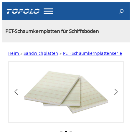
Skip
Search
to
content
PET-Schaumkernplatten für Schiffsböden
Heim
»
Sandwichplatten
»
PET-Schaumkernplattenserie