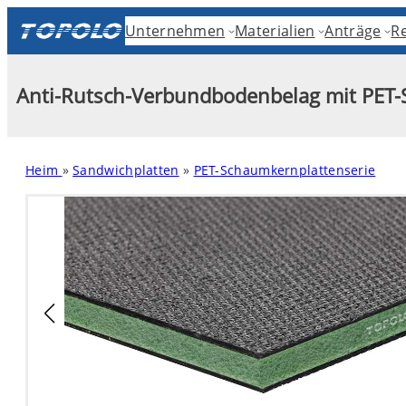
Skip
Unternehmen
Materialien
Anträge
R
to
content
Anti-Rutsch-Verbundbodenbelag mit PET
Heim
»
Sandwichplatten
»
PET-Schaumkernplattenserie