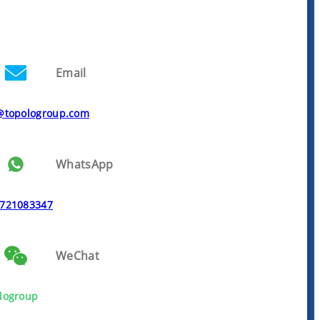
Email
@topologroup.com
WhatsApp
721083347
WeChat
logroup