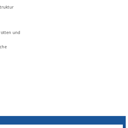
truktur
rotten und
sche