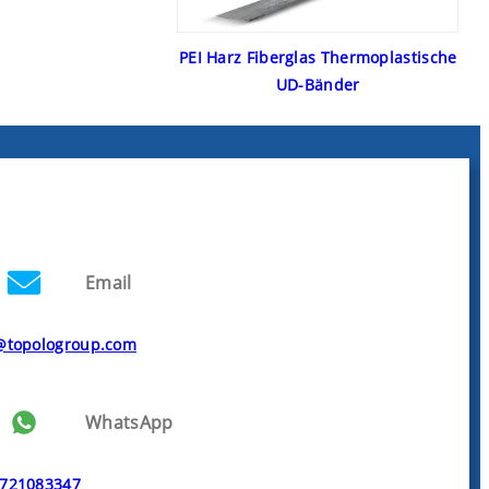
PEI Harz Fiberglas Thermoplastische
UD-Bänder
Email
@topologroup.com
WhatsApp
721083347