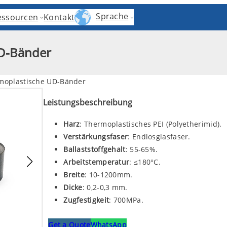
Sprache
essourcen
Kontakt
UD-Bänder
rmoplastische UD-Bänder
Leistungsbeschreibung
Harz
: Thermoplastisches PEI (Polyetherimid).
Verstärkungsfaser
: Endlosglasfaser.
Ballaststoffgehalt
: 55-65%.
Arbeitstemperatur
: ≤180°C.
Breite
: 10-1200mm.
Dicke
: 0,2-0,3 mm.
Zugfestigkeit
: 700MPa.
Get a Quote
WhatsApp