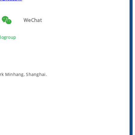
WeChat
logroup
irk Minhang, Shanghai.