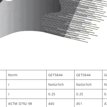
Norm
GET5844
GET5844
G
/
Natürlich
Natürlich
N
/
0.25
0.25
0
ASTM D792-98
440
451
4