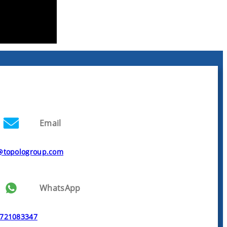
Email
@topologroup.com
WhatsApp
721083347