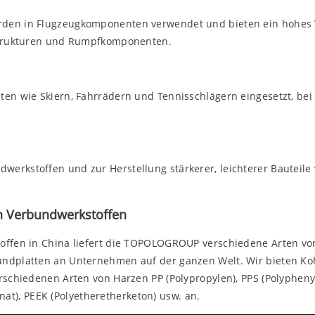
rden in Flugzeugkomponenten verwendet und bieten ein hohes 
lstrukturen und Rumpfkomponenten.
en wie Skiern, Fahrrädern und Tennisschlägern eingesetzt, bei 
erkstoffen und zur Herstellung stärkerer, leichterer Bauteil
n Verbundwerkstoffen
toffen in China liefert die TOPOLOGROUP verschiedene Arten vo
undplatten an Unternehmen auf der ganzen Welt. Wir bieten Ko
rschiedenen Arten von Harzen PP (Polypropylen), PPS (Polyphenyl
onat), PEEK (Polyetheretherketon) usw. an.