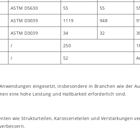
ASTM D5630
55
55
5
ASTM D3039
1119
948
9
ASTM D3039
34
32
3
/
250
1
/
52
A
n Anwendungen eingesetzt, insbesondere in Branchen wie der Au
en eine hohe Leistung und Haltbarkeit erforderlich sind.
nten wie Strukturteilen, Karosserieteilen und Verstärkungen v
 verbessern.