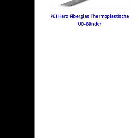
PEI Harz Fiberglas Thermoplastische
UD-Bänder