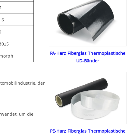
5
16
0
80±5
PA-Harz Fiberglas Thermoplastische
morph
UD-Bänder
tomobilindustrie, der
erwendet, um die
PE-Harz Fiberglas Thermoplastische